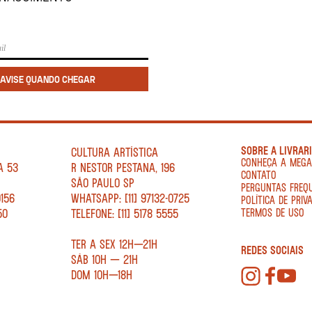
SOBRE A LIVRAR
CULTURA ARTÍSTICA
CONHEÇA A MEG
A 53
R NESTOR PESTANA, 196
CONTATO
SÃO PAULO SP
PERGUNTAS FREQ
0156
WHATSAPP: [11] 97132-0725
POLÍTICA DE PRIV
50
TELEFONE: [11] 5178 5555
TERMOS DE USO
TER A SEX 12H—21H
REDES SOCIAIS
SÁB 10H — 21H
DOM 10H—18H