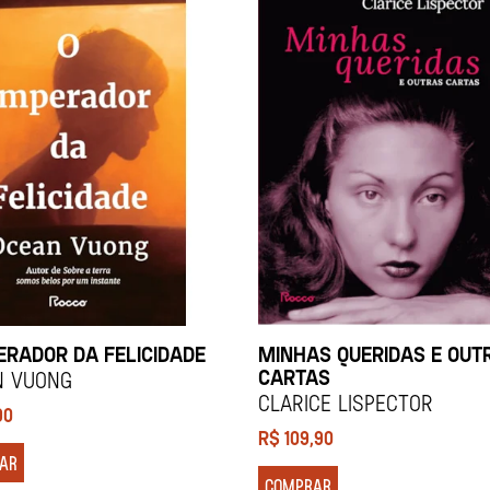
ERADOR DA FELICIDADE
MINHAS QUERIDAS E OUT
CARTAS
n Vuong
Clarice Lispector
90
R$
109,90
AR
COMPRAR