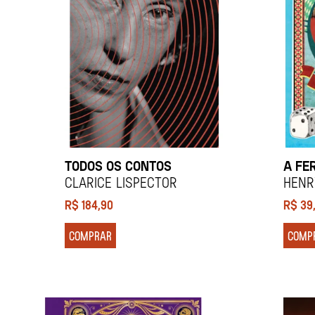
TODOS OS CONTOS
A FE
Clarice Lispector
Henr
R$
184,90
R$
39
COMPRAR
COMP