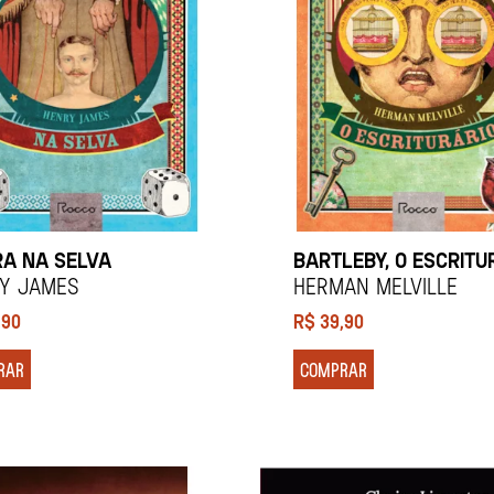
RA NA SELVA
BARTLEBY, O ESCRITU
y James
Herman Melville
,90
R$
39,90
RAR
COMPRAR