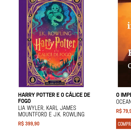
HARRY POTTER E O CÁLICE DE
O IMP
FOGO
Ocea
Lia Wyler, Karl James
R$
79,
Mountford e J.K. Rowling
R$
399,90
COMPR