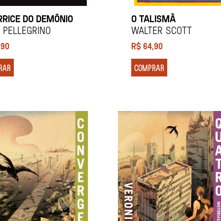
RRICE DO DEMÔNIO
O TALISMÃ
o Pellegrino
WALTER SCOTT
,90
R$
64,90
RAR
COMPRAR