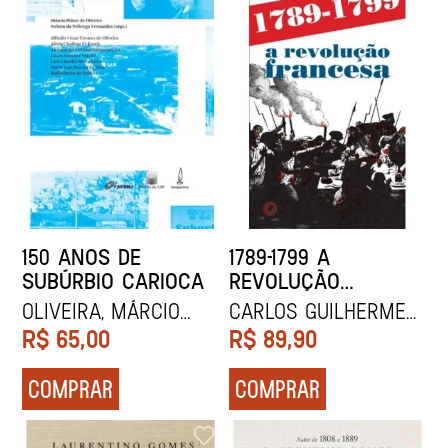
150 ANOS DE
1789-1799 A
SUBÚRBIO CARIOCA
REVOLUÇÃO
FRANCESA
Oliveira, Márcio
CARLOS GUILHERME
Piñon de
MOTA
R$
65,00
R$
89,90
COMPRAR
COMPRAR