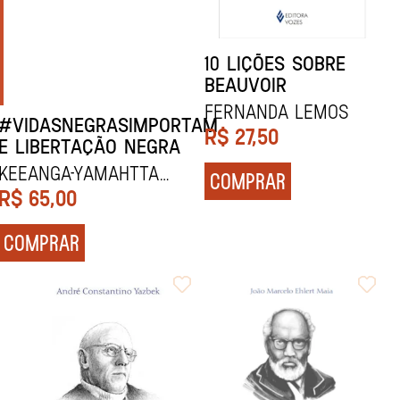
10 LIÇÕES SOBRE
BEAUVOIR
Fernanda Lemos
#VIDASNEGRASIMPORTAM
R$
27,50
E LIBERTAÇÃO NEGRA
Keeanga-Yamahtta
COMPRAR
Taylor
R$
65,00
COMPRAR