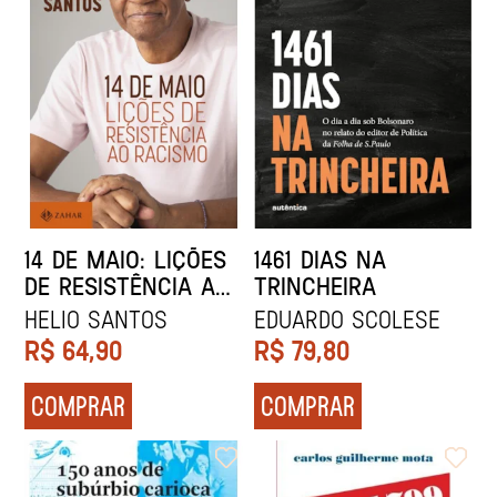
14 DE MAIO: LIÇÕES
1461 DIAS NA
DE RESISTÊNCIA AO
TRINCHEIRA
RACISMO
HELIO SANTOS
EDUARDO SCOLESE
R$
64,90
R$
79,80
COMPRAR
COMPRAR