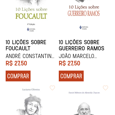
10 LIÇÕES SOBRE
10 LIÇÕES SOBRE
FOUCAULT
GUERREIRO RAMOS
André Constantino
João Marcelo
Yazbek
Ehlert Maia
R$
27,50
R$
27,50
COMPRAR
COMPRAR