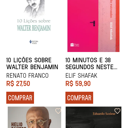
10 LIÇÕES SOBRE
10 MINUTOS E 38
WALTER BENJAMIN
SEGUNDOS NESTE
MUNDO ESTRANHO
Renato Franco
Elif Shafak
R$
27,50
R$
59,90
COMPRAR
COMPRAR