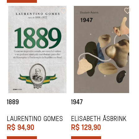
1889
1947
Laurentino Gomes
Elisabeth Åsbrink
R$
94,90
R$
129,90