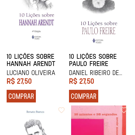
10 LIÇÕES SOBRE
10 LIÇÕES SOBRE
HANNAH ARENDT
PAULO FREIRE
Luciano Oliveira
DANIEL RIBEIRO DE
ALMEIDA CHACON
R$
27,50
R$
27,50
COMPRAR
COMPRAR