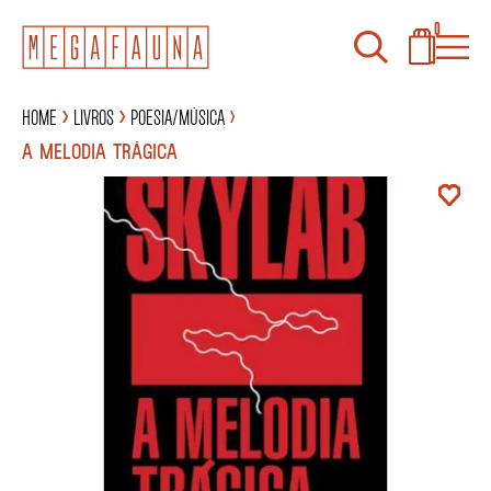
0
Home
Livros
Poesia/Música
A MELODIA TRÁGICA