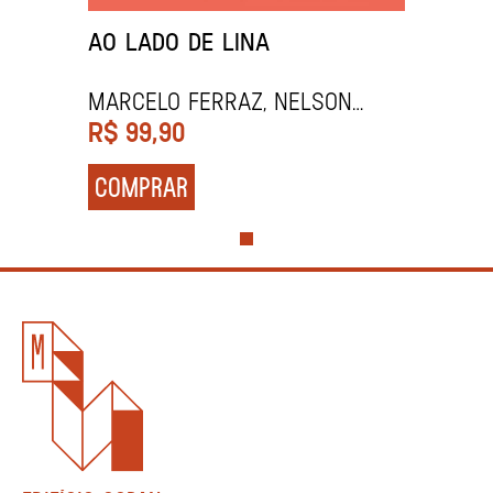
AO LADO DE LINA
Marcelo Ferraz, Nelson
Martinelli Filho e Wiberth
R$
99,90
Salgueiro
COMPRAR