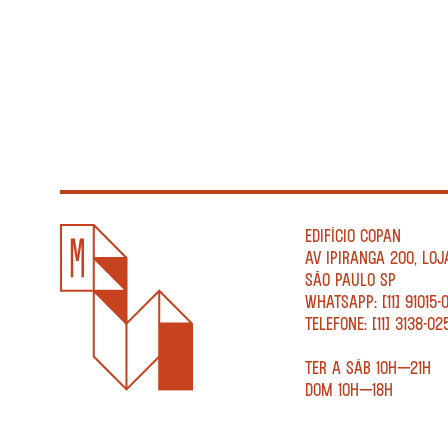
EDIFÍCIO COPAN
AV IPIRANGA 200, LOJ
SÃO PAULO SP
WHATSAPP: [11] 91015-
TELEFONE: [11] 3138-02
TER A SÁB 10H—21H
DOM 10H—18H