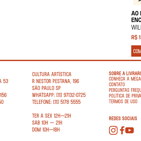
AO 
EN
Wil
R$
CO
SOBRE A LIVRAR
CULTURA ARTÍSTICA
CONHEÇA A MEG
A 53
R NESTOR PESTANA, 196
CONTATO
SÃO PAULO SP
PERGUNTAS FREQ
0156
WHATSAPP: [11] 97132-0725
POLÍTICA DE PRIV
50
TELEFONE: [11] 5178 5555
TERMOS DE USO
TER A SEX 12H—21H
REDES SOCIAIS
SÁB 10H — 21H
DOM 10H—18H