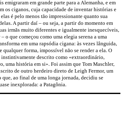
is emigraram em grande parte para a Alemanha, e em
m os ciganos, cuja capacidade de inventar histórias e
r elas é pelo menos tão impressionante quanto sua
delas. A partir daí – ou seja, a partir do momento em
uas irmãs muito diferentes e igualmente inesquecíveis,
r – o que começou como uma elegia serena a uma
ransforma em uma rapsódia cigana: às vezes lânguida,
e qualquer forma, impossível não se render a ela. O
é instintivamente descrito como «extraordinário,
ro, uma história em si». Foi assim que Tom Maschler,
uscrito de outro herdeiro direto de Leigh Fermor, um
 que, ao final de uma longa jornada, decidiu se
uase inexplorada: a Patagônia.