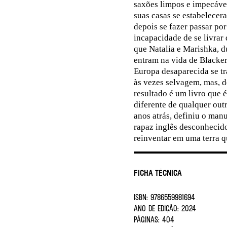
saxões limpos e impecáve
suas casas se estabelecera
depois se fazer passar po
incapacidade de se livrar 
que Natalia e Marishka, d
entram na vida de Blacke
Europa desaparecida se t
às vezes selvagem, mas, d
resultado é um livro que 
diferente de qualquer out
anos atrás, definiu o man
rapaz inglês desconhecido
reinventar em uma terra q
Ficha Técnica
ISBN:
9786559981694
ANO DE EDIÇÃO:
2024
PÁGINAS:
404