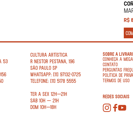
COR
MAR
R$
CO
SOBRE A LIVRAR
CULTURA ARTÍSTICA
CONHEÇA A MEG
A 53
R NESTOR PESTANA, 196
CONTATO
SÃO PAULO SP
PERGUNTAS FREQ
0156
WHATSAPP: [11] 97132-0725
POLÍTICA DE PRIV
50
TELEFONE: [11] 5178 5555
TERMOS DE USO
TER A SEX 12H—21H
REDES SOCIAIS
SÁB 10H — 21H
DOM 10H—18H