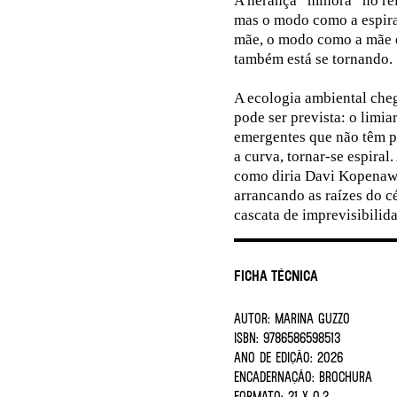
A herança “minora” no rel
mas o modo como a espira
mãe, o modo como a mãe é
também está se tornando.
A ecologia ambiental che
pode ser prevista: o limia
emergentes que não têm pr
a curva, tornar-se espiral
como diria Davi Kopenawa
arrancando as raízes do 
cascata de imprevisibilid
Ficha Técnica
AUTOR:
MARINA GUZZO
ISBN:
9786586598513
ANO DE EDIÇÃO:
2026
ENCADERNAÇÃO:
BROCHURA
FORMATO:
21 X 0.2