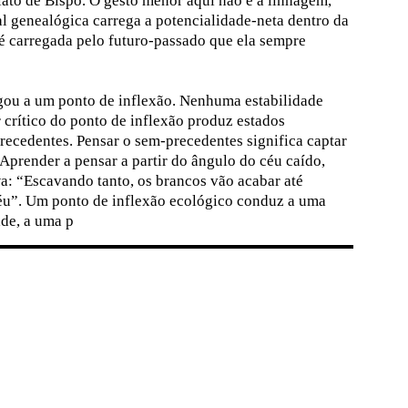
ato de Bispo. O gesto menor aqui não é a linhagem,
l genealógica carrega a potencialidade-neta dentro da
 carregada pelo futuro-passado que ela sempre
gou a um ponto de inflexão. Nenhuma estabilidade
r crítico do ponto de inflexão produz estados
ecedentes. Pensar o sem-precedentes significa captar
. Aprender a pensar a partir do ângulo do céu caído,
: “Escavando tanto, os brancos vão acabar até
céu”. Um ponto de inflexão ecológico conduz a uma
ade, a uma p