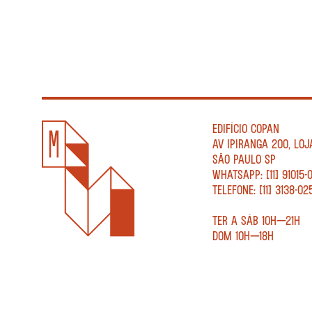
EDIFÍCIO COPAN
AV IPIRANGA 200, LOJ
SÃO PAULO SP
WHATSAPP: [11] 91015-
TELEFONE: [11] 3138-02
TER A SÁB 10H—21H
DOM 10H—18H