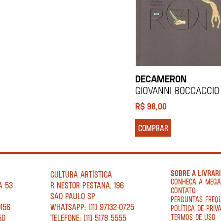
DECAMERON
GIOVANNI BOCCACCIO
R$
98,00
COMPRAR
SOBRE A LIVRAR
CULTURA ARTÍSTICA
CONHEÇA A MEG
A 53
R NESTOR PESTANA, 196
CONTATO
SÃO PAULO SP
PERGUNTAS FREQ
0156
WHATSAPP: [11] 97132-0725
POLÍTICA DE PRIV
50
TELEFONE: [11] 5178 5555
TERMOS DE USO