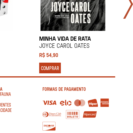
MINHA VIDA DE RATA
B
JOYCE CAROL OATES
J
R$
54,90
R
COMPRAR
IA
FORMAS DE PAGAMENTO
AFAUNA
UENTES
ACIDADE