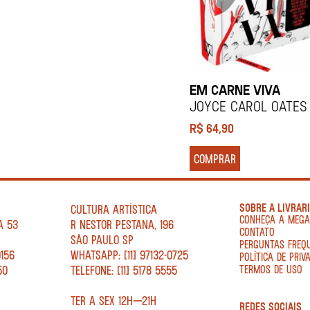
EM CARNE VIVA
JOYCE CAROL OATES
R$
64,90
COMPRAR
SOBRE A LIVRAR
CULTURA ARTÍSTICA
CONHEÇA A MEG
A 53
R NESTOR PESTANA, 196
CONTATO
SÃO PAULO SP
PERGUNTAS FREQ
0156
WHATSAPP: [11] 97132-0725
POLÍTICA DE PRIV
50
TELEFONE: [11] 5178 5555
TERMOS DE USO
TER A SEX 12H—21H
REDES SOCIAIS