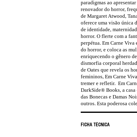
paradigmas ao apresentar 
renovador do horror, fre
de Margaret Atwood, Tanan
oferece uma visão única 
de identidade, maternidade
horror. O flerte com a fan
perpétua. Em Carne Viva e
do horror, e coloca as mu
enriquecendo o gênero de
dismorfia corporal herdad
de Oates que revela os ho
femininos, Em Carne Viva
tremer e refletir. Em Ca
DarkSide® Books, a casa d
das Bonecas e Damas Noir 
outros. Esta poderosa cole
Ficha Técnica