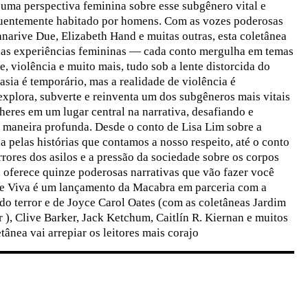
uma perspectiva feminina sobre esse subgênero vital e
quentemente habitado por homens. Com as vozes poderosas
arive Due, Elizabeth Hand e muitas outras, esta coletânea
das experiências femininas — cada conto mergulha em temas
, violência e muito mais, tudo sob a lente distorcida do
tasia é temporário, mas a realidade de violência é
xplora, subverte e reinventa um dos subgêneros mais vitais
lheres em um lugar central na narrativa, desafiando e
 maneira profunda. Desde o conto de Lisa Lim sobre a
a pelas histórias que contamos a nosso respeito, até o conto
rrores dos asilos e a pressão da sociedade sobre os corpos
 oferece quinze poderosas narrativas que vão fazer você
rne Viva é um lançamento da Macabra em parceria com a
o terror e de Joyce Carol Oates (com as coletâneas Jardim
), Clive Barker, Jack Ketchum, Caitlín R. Kiernan e muitos
tânea vai arrepiar os leitores mais corajo