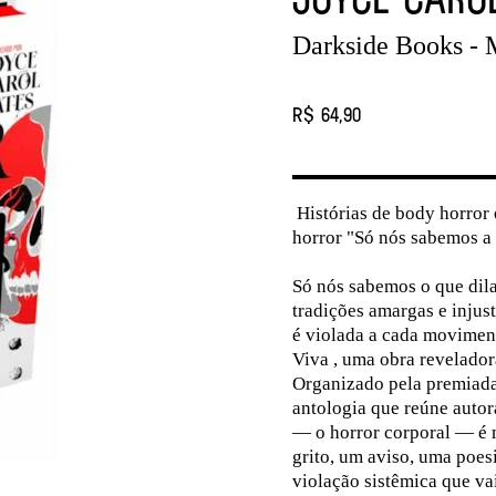
Darkside Books - 
R$ 64,90
Histórias de body horror
horror "Só nós sabemos a 
Só nós sabemos o que dil
tradições amargas e injust
é violada a cada moviment
Viva , uma obra revelado
Organizado pela premiada
antologia que reúne auto
— o horror corporal — é 
grito, um aviso, uma poe
violação sistêmica que va