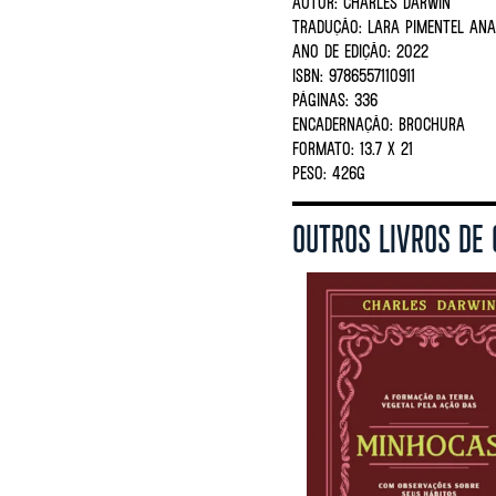
AUTOR:
CHARLES DARWIN
TRADUÇÃO:
LARA PIMENTEL ANA
ANO DE EDIÇÃO:
2022
ISBN:
9786557110911
PÁGINAS:
336
ENCADERNAÇÃO:
BROCHURA
FORMATO:
13.7 X 21
PESO:
426G
OUTROS LIVROS DE