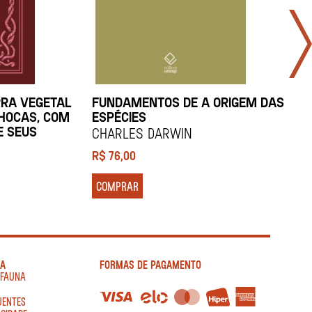
RRA VEGETAL
FUNDAMENTOS DE A ORIGEM DAS
A
HOCAS, COM
ESPÉCIES
E SEUS
Charles Darwin
R$
76,00
R
COMPRAR
IA
FORMAS DE PAGAMENTO
AFAUNA
UENTES