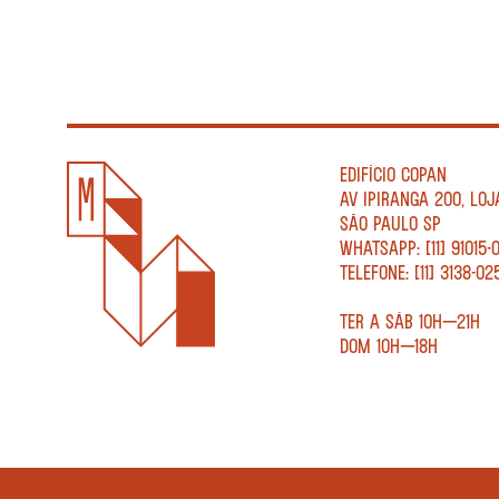
EDIFÍCIO COPAN
AV IPIRANGA 200, LOJ
SÃO PAULO SP
WHATSAPP: [11] 91015-
TELEFONE: [11] 3138-02
TER A SÁB 10H—21H
DOM 10H—18H