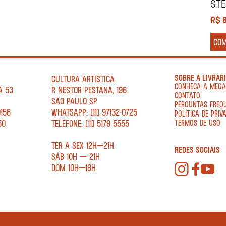
STE
R$
CO
SOBRE A LIVRAR
CULTURA ARTÍSTICA
CONHEÇA A MEG
A 53
R NESTOR PESTANA, 196
CONTATO
SÃO PAULO SP
PERGUNTAS FREQ
0156
WHATSAPP: [11] 97132-0725
POLÍTICA DE PRIV
50
TELEFONE: [11] 5178 5555
TERMOS DE USO
TER A SEX 12H—21H
REDES SOCIAIS
SÁB 10H — 21H
DOM 10H—18H