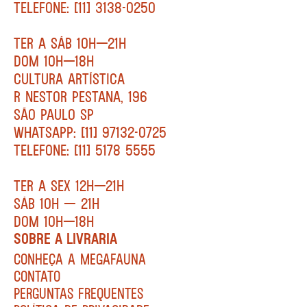
TELEFONE: [11] 3138-0250
TER A SÁB 10H—21H
DOM 10H—18H
CULTURA ARTÍSTICA
R NESTOR PESTANA, 196
SÃO PAULO SP
WHATSAPP: [11] 97132-0725
TELEFONE: [11] 5178 5555
TER A SEX 12H—21H
SÁB 10H — 21H
DOM 10H—18H
SOBRE A LIVRARIA
CONHEÇA A MEGAFAUNA
CONTATO
PERGUNTAS FREQUENTES