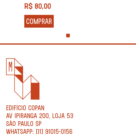
e Beatriz Garcia Damasceno
R$
80,00
COMPRAR
EDIFÍCIO COPAN
AV IPIRANGA 200, LOJA 53
SÃO PAULO SP
WHATSAPP: [11] 91015-0156