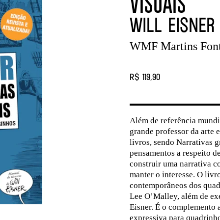
VISUAIS
Will Eisner
WMF Martins Fon
R$ 119,90
Além de referência mundi
grande professor da arte 
livros, sendo Narrativas g
pensamentos a respeito de
construir uma narrativa c
manter o interesse. O li
contemporâneos dos quadr
Lee O’Malley, além de exe
Eisner. É o complemento a
expressiva para quadrinh