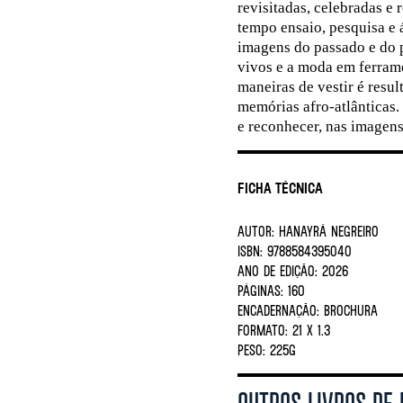
revisitadas, celebradas e
tempo ensaio, pesquisa e á
imagens do passado e do 
vivos e a moda em ferram
maneiras de vestir é resul
memórias afro-atlânticas.
e reconhecer, nas imagens
Ficha Técnica
AUTOR:
Hanayrá Negreiro
ISBN:
9788584395040
ANO DE EDIÇÃO:
2026
PÁGINAS:
160
ENCADERNAÇÃO:
BROCHURA
FORMATO:
21 X 1.3
PESO:
225G
OUTROS LIVROS DE