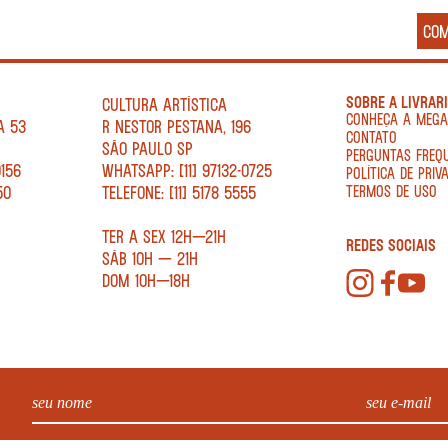
CO
SOBRE A LIVRAR
CULTURA ARTÍSTICA
CONHEÇA A MEG
A 53
R NESTOR PESTANA, 196
CONTATO
SÃO PAULO SP
PERGUNTAS FREQ
0156
WHATSAPP: [11] 97132-0725
POLÍTICA DE PRIV
50
TELEFONE: [11] 5178 5555
TERMOS DE USO
TER A SEX 12H—21H
REDES SOCIAIS
SÁB 10H — 21H
DOM 10H—18H