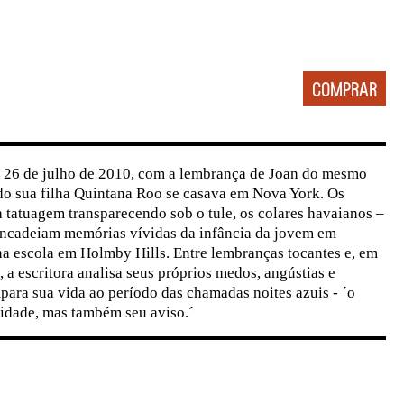
m 26 de julho de 2010, com a lembrança de Joan do mesmo
ndo sua filha Quintana Roo se casava em Nova York. Os
a tatuagem transparecendo sob o tule, os colares havaianos –
encadeiam memórias vívidas da infância da jovem em
a escola em Holmby Hills. Entre lembranças tocantes e, em
, a escritora analisa seus próprios medos, angústias e
mpara sua vida ao período das chamadas noites azuis - ´o
ridade, mas também seu aviso.´