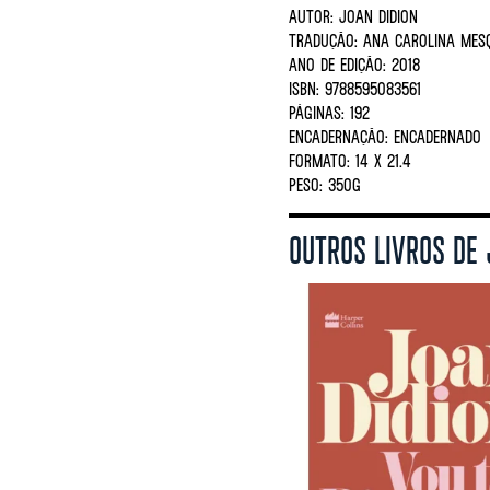
AUTOR:
JOAN DIDION
TRADUÇÃO:
Ana Carolina Mes
ANO DE EDIÇÃO:
2018
ISBN:
9788595083561
PÁGINAS:
192
ENCADERNAÇÃO:
ENCADERNADO
FORMATO:
14 X 21.4
PESO:
350G
OUTROS LIVROS DE 