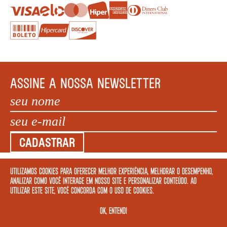
ASSINE A NOSSA NEWSLETTER
CADASTRAR
Utilizamos cookies para oferecer melhor experiência, melhorar o desempenho,
COPYRIGHT MEGAFAUNA LIVRARIA LTDA. - CNPJ: 34.840.986/0001-20. EDIFÍCIO COPAN AV
analizar como você interage em nosso site e personalizar conteúdo. Ao
IPIRANGA, 200 LOJA 5 - SÃO PAULO – SP 01046 010. © 2022 TODOS OS DIREITOS
utilizar este site, você concorda com o uso de cookies.
RESERVADOS.
OK, ENTENDI