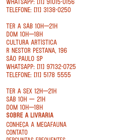
WHATSAPP: [11] 91015-0156
TELEFONE: [11] 3138-0250
TER A SÁB 10H—21H
DOM 10H—18H
CULTURA ARTÍSTICA
R NESTOR PESTANA, 196
SÃO PAULO SP
WHATSAPP: [11] 97132-0725
TELEFONE: [11] 5178 5555
TER A SEX 12H—21H
SÁB 10H — 21H
DOM 10H—18H
SOBRE A LIVRARIA
CONHEÇA A MEGAFAUNA
CONTATO
PERGUNTAS FREQUENTES