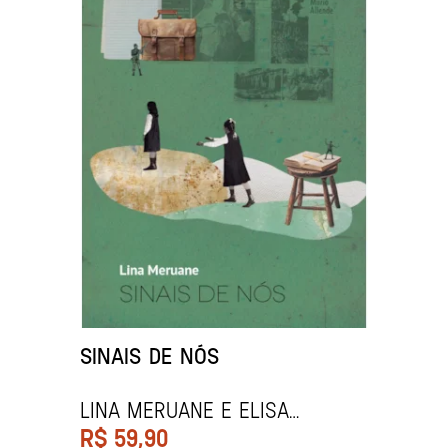
SINAIS DE NÓS
Lina Meruane e Elisa
Menezes
R$
59,90