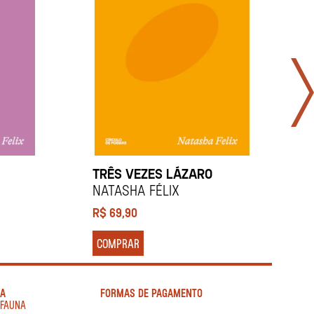
TRÊS VEZES LÁZARO
U
NATASHA FÉLIX
N
R$
69,90
R
COMPRAR
IA
FORMAS DE PAGAMENTO
AFAUNA