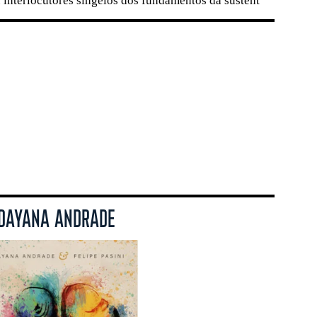
interlocutores singelos dos fundamentos da sustent
 DAYANA ANDRADE