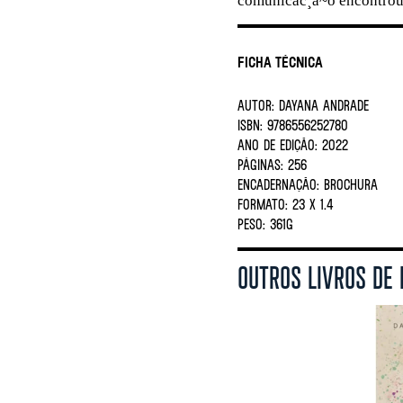
comunicac¸a~o encontrou 
Ficha Técnica
AUTOR:
Dayana Andrade
ISBN:
9786556252780
ANO DE EDIÇÃO:
2022
PÁGINAS:
256
ENCADERNAÇÃO:
BROCHURA
FORMATO:
23 X 1.4
PESO:
361G
OUTROS LIVROS DE