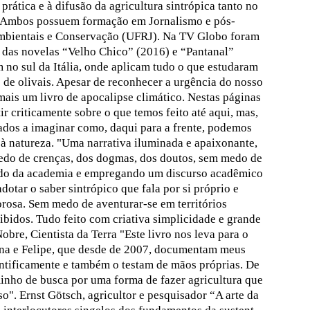
prática e à difusão da agricultura sintrópica tanto no
r. Ambos possuem formação em Jornalismo e pós-
mbientais e Conservação (UFRJ). Na TV Globo foram
 das novelas “Velho Chico” (2016) e “Pantanal”
 no sul da Itália, onde aplicam tudo o que estudaram
 de olivais. Apesar de reconhecer a urgência do nosso
mais um livro de apocalipse climático. Nestas páginas
r criticamente sobre o que temos feito até aqui, mas,
ados a imaginar como, daqui para a frente, podemos
 à natureza. "Uma narrativa iluminada e apaixonante,
do de crenças, dos dogmas, dos doutos, sem medo de
medo da academia e empregando um discurso acadêmico
otar o saber sintrópico que fala por si próprio e
rosa. Sem medo de aventurar-se em territórios
bidos. Tudo feito com criativa simplicidade e grande
bre, Cientista da Terra "Este livro nos leva para o
ana e Felipe, que desde de 2007, documentam meus
ntificamente e também o testam de mãos próprias. De
minho de busca por uma forma de fazer agricultura que
so". Ernst Götsch, agricultor e pesquisador “A arte da