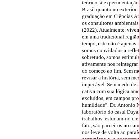
teórico, à experimentação 
Brasil quanto no exterio
graduação em Ciências A
os consultores ambientais
(2022). Atualmente, vivem
em uma tradicional região
tempo, este não é apenas 
somos convidados a refleti
sobretudo, somos estimul
ativamente nos reintegrar
do começo ao fim. Sem me
revisar a história, sem 
impecável. Sem medo de ad
cativa com sua lógica amo
excluídos, em campos proi
humildade". Dr. Antonio No
laboratório do casal Day
trabalhos, estudam-no cie
fato, são parceiros no ca
nos leve de volta ao paraí