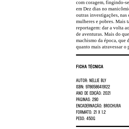
com coragem, fingindo-se 
em Dez dias no manicômio
outras investigações, nas
mulheres e pobres. Mais t
reportagem: dar a volta a
de aventuras. Mais do que 
machismo da época, que d
quanto mais atravessar o 
Ficha Técnica
AUTOR:
Nellie Bly
ISBN:
9786586419122
ANO DE EDIÇÃO:
2021
PÁGINAS:
290
ENCADERNAÇÃO:
BROCHURA
FORMATO:
21 X 1.2
PESO:
450G