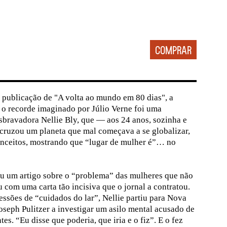
 publicação de "A volta ao mundo em 80 dias", a
 o recorde imaginado por Júlio Verne foi uma
desbravadora Nellie Bly, que — aos 24 anos, sozinha e
ruzou um planeta que mal começava a se globalizar,
onceitos, mostrando que “lugar de mulher é”… no
eu um artigo sobre o “problema” das mulheres que não
 com uma carta tão incisiva que o jornal a contratou.
 sessões de “cuidados do lar”, Nellie partiu para Nova
Joseph Pulitzer a investigar um asilo mental acusado de
es. “Eu disse que poderia, que iria e o fiz”. E o fez