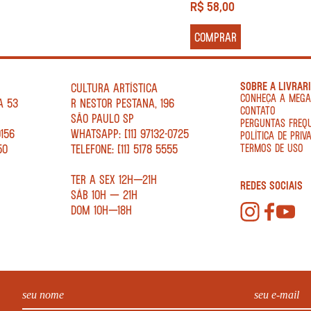
R$
58,00
COMPRAR
SOBRE A LIVRAR
CULTURA ARTÍSTICA
CONHEÇA A MEG
A 53
R NESTOR PESTANA, 196
CONTATO
SÃO PAULO SP
PERGUNTAS FREQ
0156
WHATSAPP: [11] 97132-0725
POLÍTICA DE PRIV
50
TELEFONE: [11] 5178 5555
TERMOS DE USO
TER A SEX 12H—21H
REDES SOCIAIS
SÁB 10H — 21H
DOM 10H—18H