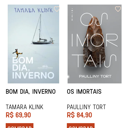
ORIXÁS
ORAÇÃO PARA
DESAPARECER
REGINALDO PRANDI
Socorro Acioli
R$
79,90
R$
74,90