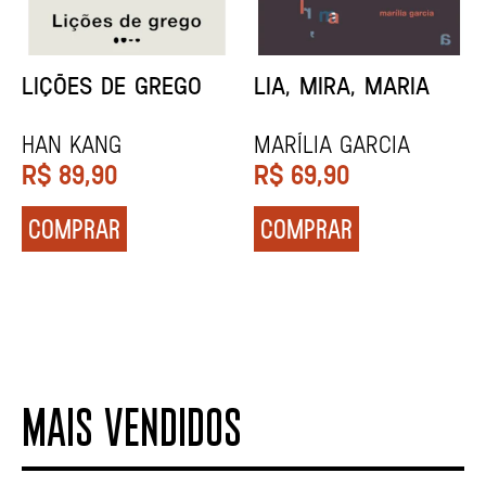
MINHA MÃE E A
TODA CAIXA-PRETA
MÚSICA
É LARANJA
Marina Tvetáieva
Jeovanna Vieira
R$
49,90
R$
89,90
COMPRAR
COMPRAR
MAIS VENDIDOS