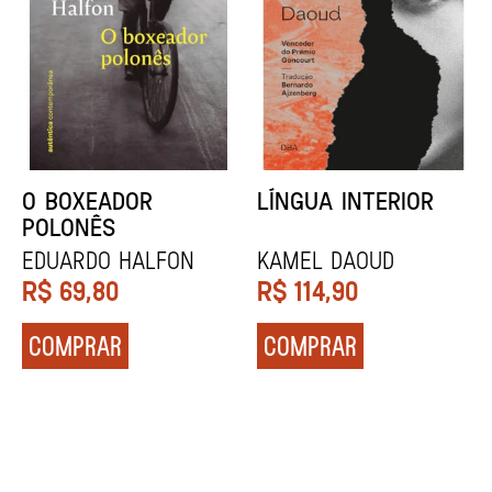
O BOXEADOR
LÍNGUA INTERIOR
D
POLONÊS
EDUARDO HALFON
KAMEL DAOUD
Z
R$
69,80
R$
114,90
R
COMPRAR
COMPRAR