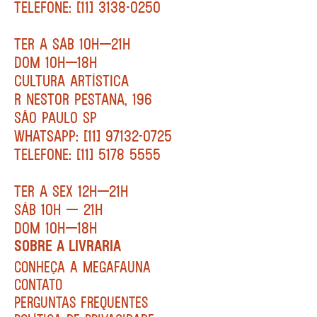
TELEFONE: [11] 3138-0250
TER A SÁB 10H—21H
DOM 10H—18H
CULTURA ARTÍSTICA
R NESTOR PESTANA, 196
SÃO PAULO SP
WHATSAPP: [11] 97132-0725
TELEFONE: [11] 5178 5555
TER A SEX 12H—21H
SÁB 10H — 21H
DOM 10H—18H
SOBRE A LIVRARIA
CONHEÇA A MEGAFAUNA
CONTATO
PERGUNTAS FREQUENTES