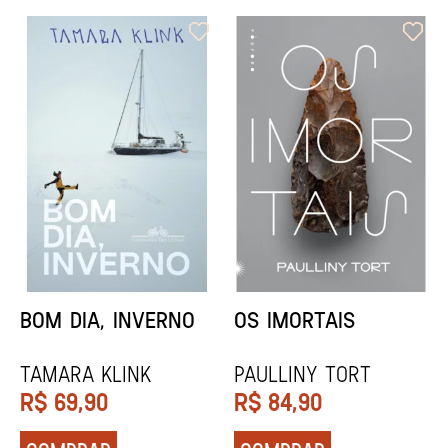
ORIXÁS
ORAÇÃO PARA
DESAPARECER
REGINALDO PRANDI
Socorro Acioli
R$
79,90
R$
74,90