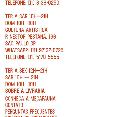
TELEFONE: [11] 3138-0250
TER A SÁB 10H—21H
DOM 10H—18H
CULTURA ARTÍSTICA
R NESTOR PESTANA, 196
SÃO PAULO SP
WHATSAPP: [11] 97132-0725
TELEFONE: [11] 5178 5555
TER A SEX 12H—21H
SÁB 10H — 21H
DOM 10H—18H
SOBRE A LIVRARIA
CONHEÇA A MEGAFAUNA
CONTATO
PERGUNTAS FREQUENTES