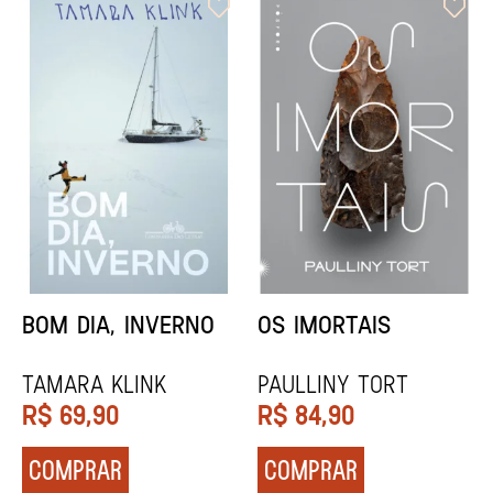
ORIXÁS
ORAÇÃO PARA
DESAPARECER
REGINALDO PRANDI
Socorro Acioli
R$
79,90
R$
74,90
COMPRAR
COMPRAR