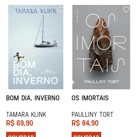
ORIXÁS
ORAÇÃO PARA
DESAPARECER
REGINALDO PRANDI
Socorro Acioli
R$
79,90
R$
74,90