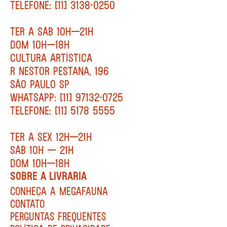
TELEFONE: [11] 3138-0250
TER A SÁB 10H—21H
DOM 10H—18H
CULTURA ARTÍSTICA
R NESTOR PESTANA, 196
SÃO PAULO SP
WHATSAPP: [11] 97132-0725
TELEFONE: [11] 5178 5555
TER A SEX 12H—21H
SÁB 10H — 21H
DOM 10H—18H
SOBRE A LIVRARIA
CONHEÇA A MEGAFAUNA
CONTATO
PERGUNTAS FREQUENTES