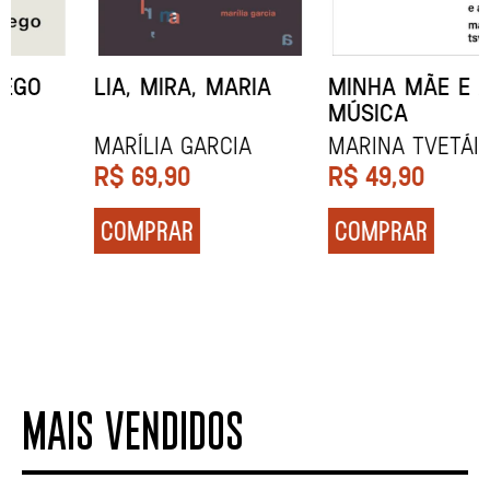
MINHA MÃE E A
TODA CAIXA-PRETA
MÚSICA
É LARANJA
Marina Tvetáieva
Jeovanna Vieira
R$
49,90
R$
89,90
COMPRAR
COMPRAR
MAIS VENDIDOS