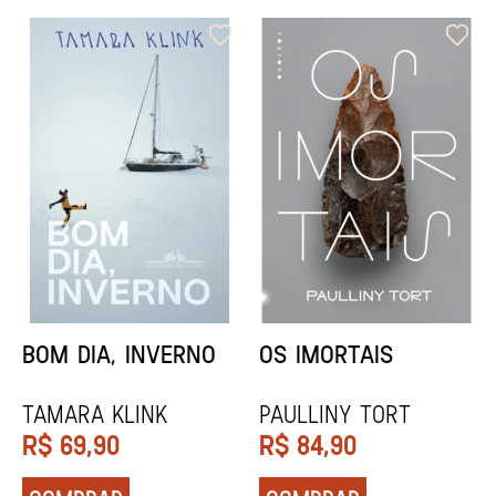
ORIXÁS
ORAÇÃO PARA
DESAPARECER
REGINALDO PRANDI
Socorro Acioli
R$
79,90
R$
74,90