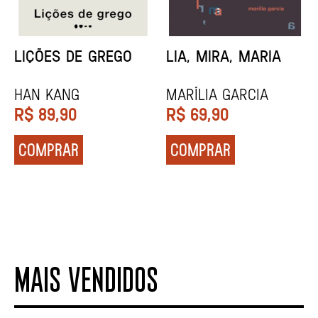
MINHA MÃE E A
TODA CAIXA-PRETA
MÚSICA
É LARANJA
Marina Tvetáieva
Jeovanna Vieira
R$
49,90
R$
89,90
COMPRAR
COMPRAR
MAIS VENDIDOS