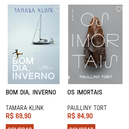
ORIXÁS
ORAÇÃO PARA
DESAPARECER
REGINALDO PRANDI
Socorro Acioli
R$
79,90
R$
74,90