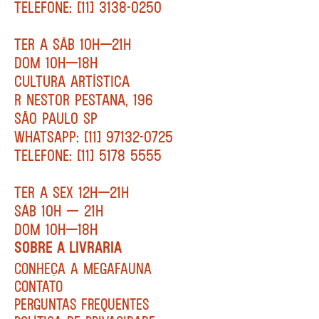
TELEFONE: [11] 3138-0250
TER A SÁB 10H—21H
DOM 10H—18H
CULTURA ARTÍSTICA
R NESTOR PESTANA, 196
SÃO PAULO SP
WHATSAPP: [11] 97132-0725
TELEFONE: [11] 5178 5555
TER A SEX 12H—21H
SÁB 10H — 21H
DOM 10H—18H
SOBRE A LIVRARIA
CONHEÇA A MEGAFAUNA
CONTATO
PERGUNTAS FREQUENTES