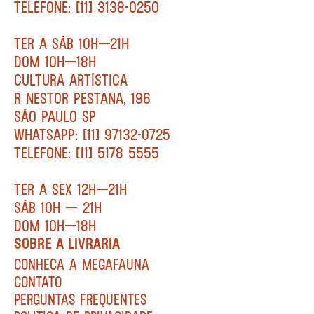
TELEFONE: [11] 3138-0250
TER A SÁB 10H—21H
DOM 10H—18H
CULTURA ARTÍSTICA
R NESTOR PESTANA, 196
SÃO PAULO SP
WHATSAPP: [11] 97132-0725
TELEFONE: [11] 5178 5555
TER A SEX 12H—21H
SÁB 10H — 21H
DOM 10H—18H
SOBRE A LIVRARIA
CONHEÇA A MEGAFAUNA
CONTATO
PERGUNTAS FREQUENTES