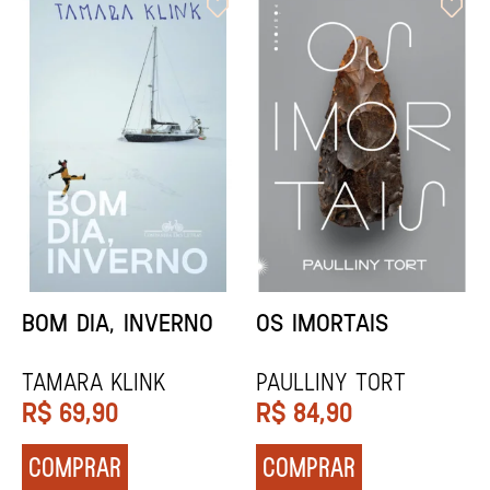
ORIXÁS
ORAÇÃO PARA
DESAPARECER
REGINALDO PRANDI
Socorro Acioli
R$
79,90
R$
74,90
COMPRAR
COMPRAR