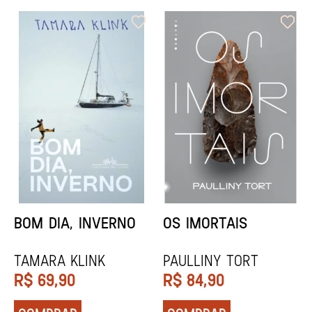
ORIXÁS
ORAÇÃO PARA
DESAPARECER
REGINALDO PRANDI
Socorro Acioli
R$
79,90
R$
74,90