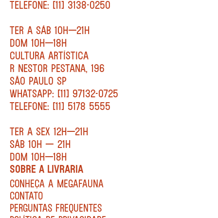
TELEFONE: [11] 3138-0250
TER A SÁB 10H—21H
DOM 10H—18H
CULTURA ARTÍSTICA
R NESTOR PESTANA, 196
SÃO PAULO SP
WHATSAPP: [11] 97132-0725
TELEFONE: [11] 5178 5555
TER A SEX 12H—21H
SÁB 10H — 21H
DOM 10H—18H
SOBRE A LIVRARIA
CONHEÇA A MEGAFAUNA
CONTATO
PERGUNTAS FREQUENTES