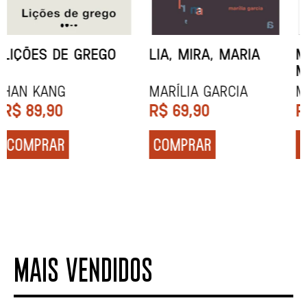
MINHA MÃE E A
TODA CAIXA-PRETA
MÚSICA
É LARANJA
Marina Tvetáieva
Jeovanna Vieira
R$
49,90
R$
89,90
COMPRAR
COMPRAR
MAIS VENDIDOS