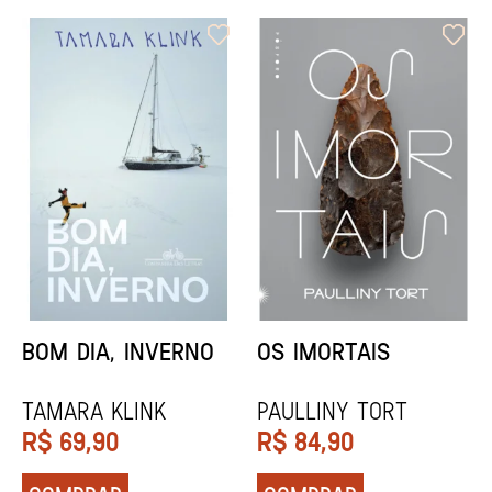
ORIXÁS
ORAÇÃO PARA
DESAPARECER
REGINALDO PRANDI
Socorro Acioli
R$
79,90
R$
74,90