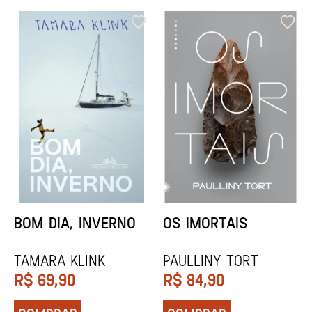
ORIXÁS
ORAÇÃO PARA
DESAPARECER
REGINALDO PRANDI
Socorro Acioli
R$
79,90
R$
74,90