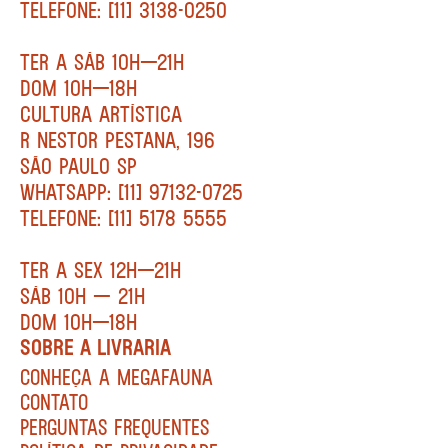
TELEFONE: [11] 3138-0250
TER A SÁB 10H—21H
DOM 10H—18H
CULTURA ARTÍSTICA
R NESTOR PESTANA, 196
SÃO PAULO SP
WHATSAPP: [11] 97132-0725
TELEFONE: [11] 5178 5555
TER A SEX 12H—21H
SÁB 10H — 21H
DOM 10H—18H
SOBRE A LIVRARIA
CONHEÇA A MEGAFAUNA
CONTATO
PERGUNTAS FREQUENTES