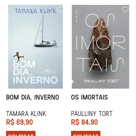
ORIXÁS
ORAÇÃO PARA
DESAPARECER
REGINALDO PRANDI
Socorro Acioli
R$
79,90
R$
74,90