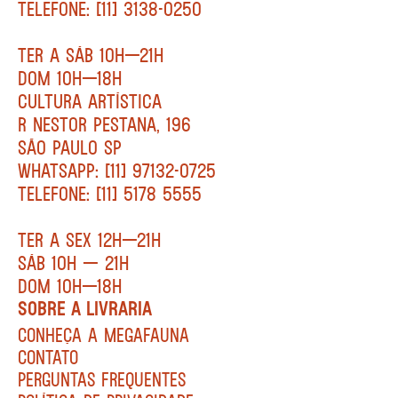
TELEFONE: [11] 3138-0250
TER A SÁB 10H—21H
DOM 10H—18H
CULTURA ARTÍSTICA
R NESTOR PESTANA, 196
SÃO PAULO SP
WHATSAPP: [11] 97132-0725
TELEFONE: [11] 5178 5555
TER A SEX 12H—21H
SÁB 10H — 21H
DOM 10H—18H
SOBRE A LIVRARIA
CONHEÇA A MEGAFAUNA
CONTATO
PERGUNTAS FREQUENTES