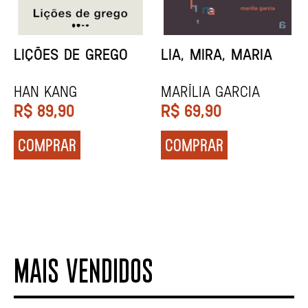
MINHA MÃE E A
TODA CAIXA-PRETA
MÚSICA
É LARANJA
Marina Tvetáieva
Jeovanna Vieira
R$
49,90
R$
89,90
COMPRAR
COMPRAR
MAIS VENDIDOS