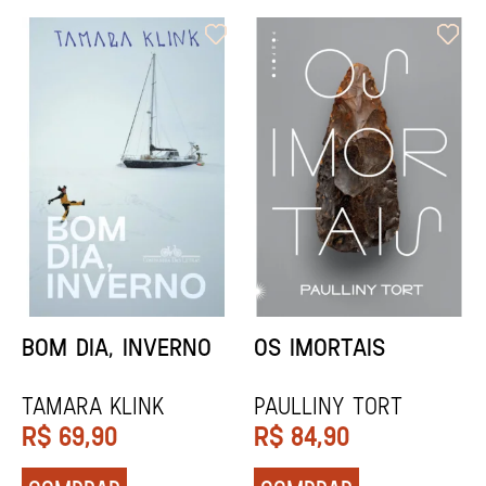
ORIXÁS
ORAÇÃO PARA
DESAPARECER
REGINALDO PRANDI
Socorro Acioli
R$
79,90
R$
74,90