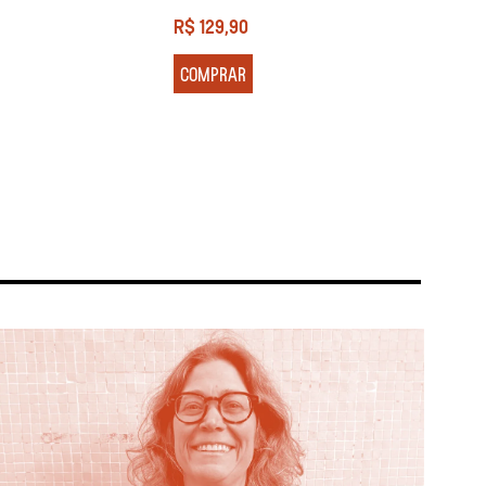
R$
129,90
R$
13
COMPRAR
COM