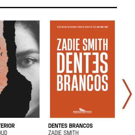
TERIOR
DENTES BRANCOS
UCR
OUD
Zadie Smith
And