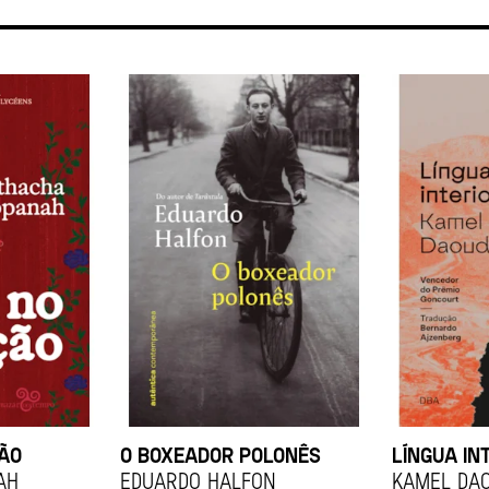
ÇÃO
O BOXEADOR POLONÊS
LÍNGUA IN
ah
EDUARDO HALFON
KAMEL DA