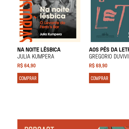
NA NOITE LÉSBICA
AOS PÉS DA LET
Julia Kumpera
Gregorio Duviv
R$
64,90
R$
69,90
COMPRAR
COMPRAR