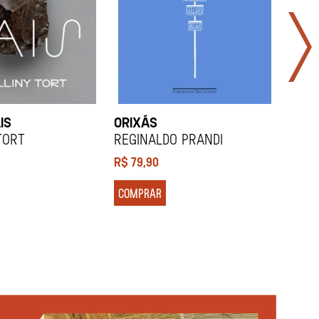
IS
ORIXÁS
ORA
DES
Tort
REGINALDO PRANDI
Soco
R$
79,90
R$
7
COMPRAR
COM