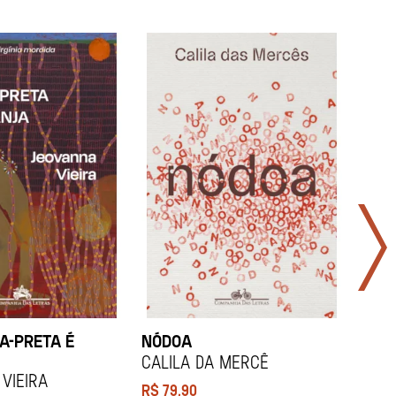
A-PRETA É
NÓDOA
NAR
Calila da Mercê
Joh
Vieira
R$
79,90
R$
8