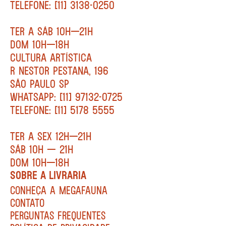
TELEFONE: [11] 3138-0250
TER A SÁB 10H—21H
DOM 10H—18H
CULTURA ARTÍSTICA
R NESTOR PESTANA, 196
SÃO PAULO SP
WHATSAPP: [11] 97132-0725
TELEFONE: [11] 5178 5555
TER A SEX 12H—21H
SÁB 10H — 21H
DOM 10H—18H
SOBRE A LIVRARIA
CONHEÇA A MEGAFAUNA
CONTATO
PERGUNTAS FREQUENTES