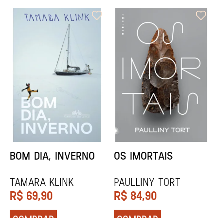
ORIXÁS
ORAÇÃO PARA
DESAPARECER
REGINALDO PRANDI
Socorro Acioli
R$
79,90
R$
74,90