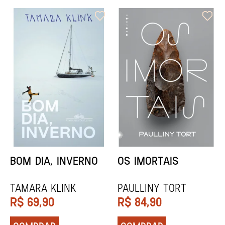
ORIXÁS
ORAÇÃO PARA
DESAPARECER
REGINALDO PRANDI
Socorro Acioli
R$
79,90
R$
74,90