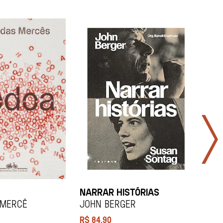
NARRAR HISTÓRIAS
SOCI
 Mercê
John Berger
Didi
R$
84,90
R$
12