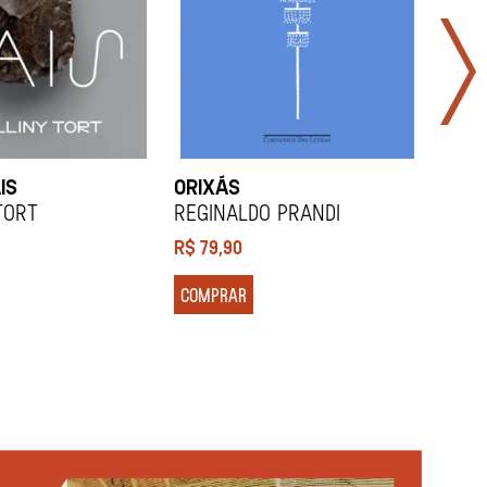
IS
ORIXÁS
ORA
DES
Tort
REGINALDO PRANDI
Soco
R$
79,90
R$
7
COMPRAR
COM