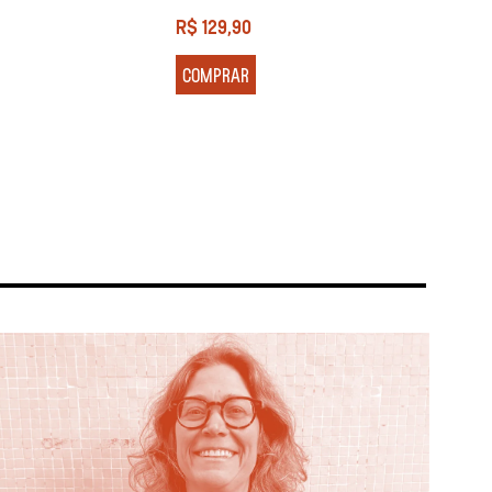
R$
129,90
R$
13
COMPRAR
COM