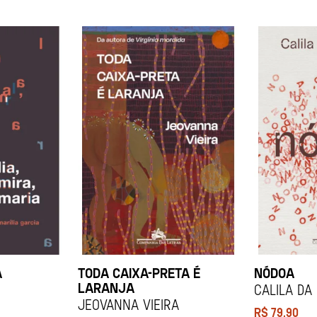
A
TODA CAIXA-PRETA É
NÓDOA
LARANJA
Calila da
Jeovanna Vieira
R$
79,90