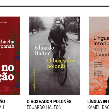
ÇÃO
O BOXEADOR POLONÊS
LÍNGUA IN
ah
EDUARDO HALFON
KAMEL DA