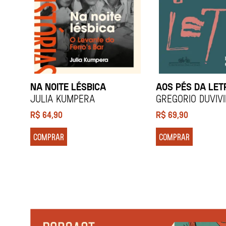
NA NOITE LÉSBICA
AOS PÉS DA LET
Julia Kumpera
Gregorio Duviv
R$
64,90
R$
69,90
COMPRAR
COMPRAR