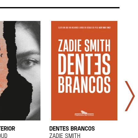
TERIOR
DENTES BRANCOS
UCR
OUD
Zadie Smith
And