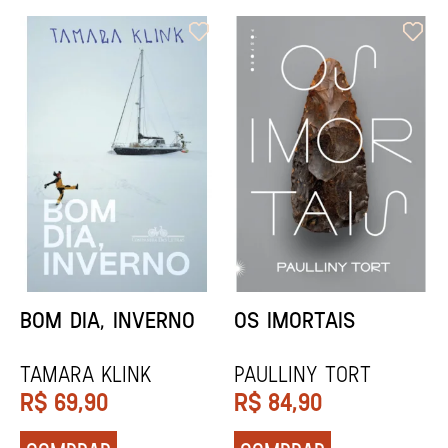
ORIXÁS
ORAÇÃO PARA
DESAPARECER
REGINALDO PRANDI
Socorro Acioli
R$
79,90
R$
74,90