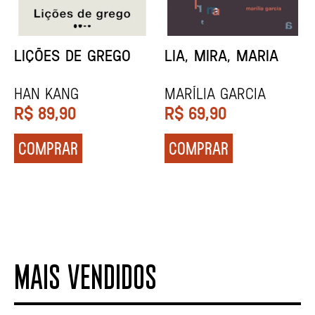
MINHA MÃE E A
TODA CAIXA-PRETA
MÚSICA
É LARANJA
Marina Tvetáieva
Jeovanna Vieira
R$
49,90
R$
89,90
COMPRAR
COMPRAR
MAIS VENDIDOS