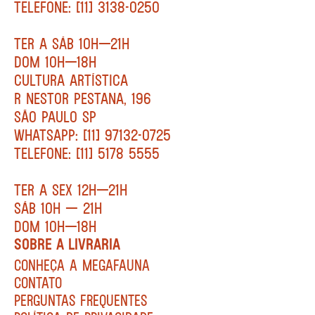
TELEFONE: [11] 3138-0250
TER A SÁB 10H—21H
DOM 10H—18H
CULTURA ARTÍSTICA
R NESTOR PESTANA, 196
SÃO PAULO SP
WHATSAPP: [11] 97132-0725
TELEFONE: [11] 5178 5555
TER A SEX 12H—21H
SÁB 10H — 21H
DOM 10H—18H
SOBRE A LIVRARIA
CONHEÇA A MEGAFAUNA
CONTATO
PERGUNTAS FREQUENTES