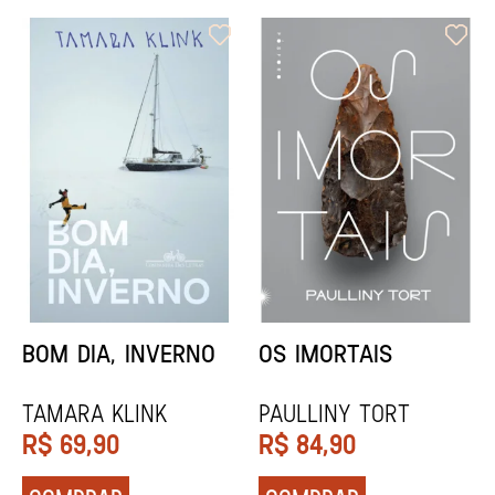
ORIXÁS
ORAÇÃO PARA
DESAPARECER
REGINALDO PRANDI
Socorro Acioli
R$
79,90
R$
74,90