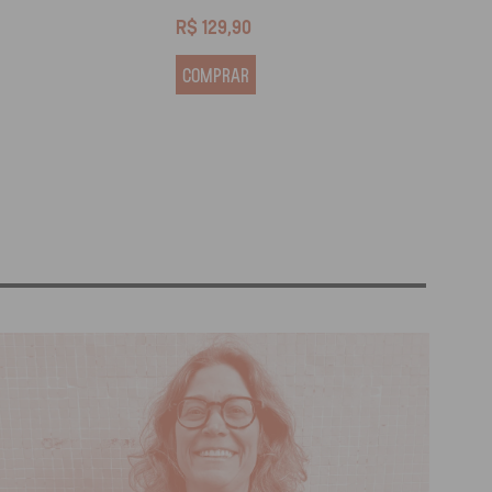
R$
129,90
R$
13
COMPRAR
COM