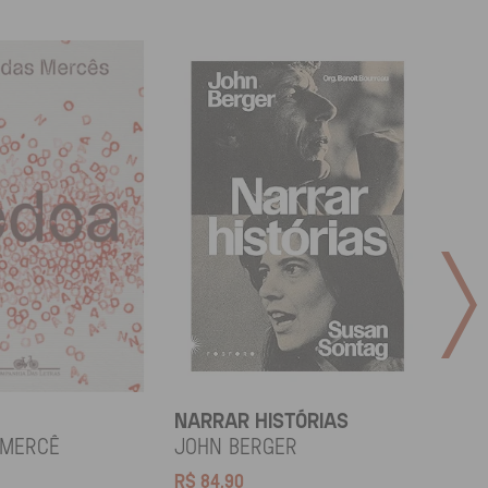
NARRAR HISTÓRIAS
SOCI
 Mercê
John Berger
Didi
R$
84,90
R$
12