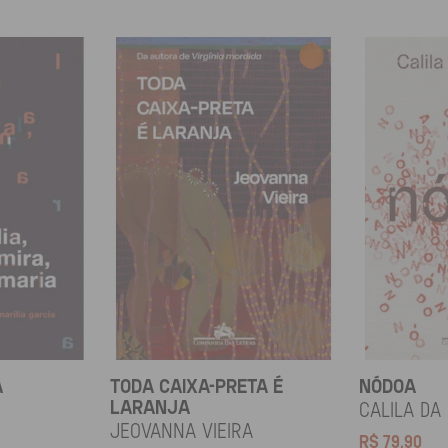
A
TODA CAIXA-PRETA É
NÓDOA
LARANJA
Calila da
Jeovanna Vieira
R$
79,90