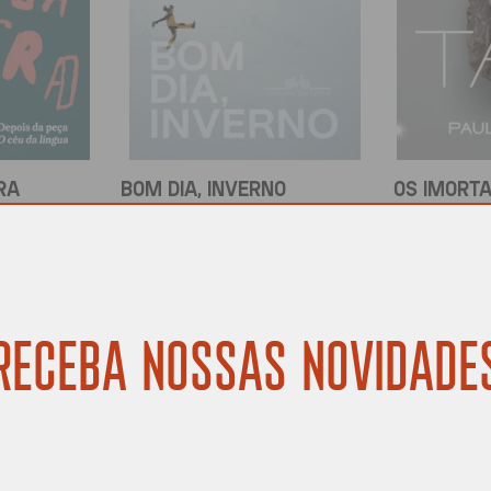
RA
BOM DIA, INVERNO
OS IMORTA
ier
Tamara Klink
Paulliny 
R$
69,90
R$
84,90
COMPRAR
COMPRAR
RECEBA NOSSAS NOVIDADE