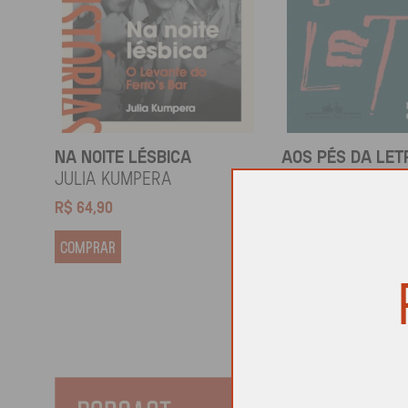
NA NOITE LÉSBICA
AOS PÉS DA LET
Julia Kumpera
Gregorio Duviv
R$
64,90
R$
69,90
COMPRAR
COMPRAR