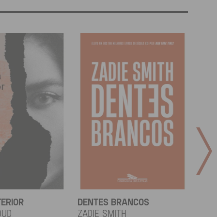
TERIOR
DENTES BRANCOS
UCR
OUD
Zadie Smith
And