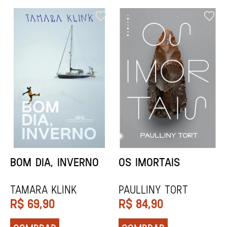
ORIXÁS
ORAÇÃO PARA
DESAPARECER
REGINALDO PRANDI
Socorro Acioli
R$
79,90
R$
74,90