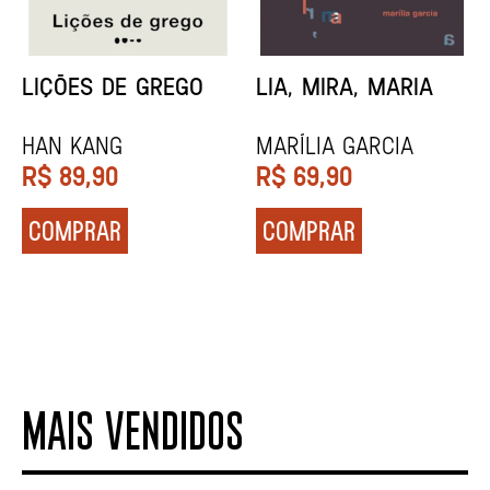
MINHA MÃE E A
TODA CAIXA-PRETA
MÚSICA
É LARANJA
Marina Tvetáieva
Jeovanna Vieira
R$
49,90
R$
89,90
COMPRAR
COMPRAR
MAIS VENDIDOS