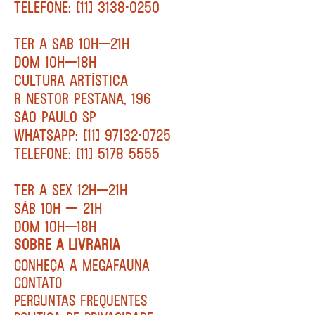
TELEFONE: [11] 3138-0250
TER A SÁB 10H—21H
DOM 10H—18H
CULTURA ARTÍSTICA
R NESTOR PESTANA, 196
SÃO PAULO SP
WHATSAPP: [11] 97132-0725
TELEFONE: [11] 5178 5555
TER A SEX 12H—21H
SÁB 10H — 21H
DOM 10H—18H
SOBRE A LIVRARIA
CONHEÇA A MEGAFAUNA
CONTATO
PERGUNTAS FREQUENTES