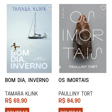
ORIXÁS
ORAÇÃO PARA
DESAPARECER
REGINALDO PRANDI
Socorro Acioli
R$
79,90
R$
74,90