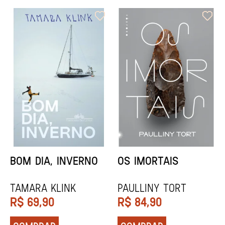
ORIXÁS
ORAÇÃO PARA
DESAPARECER
REGINALDO PRANDI
Socorro Acioli
R$
79,90
R$
74,90