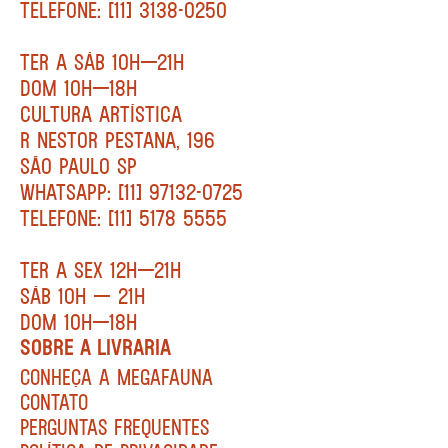
TELEFONE: [11] 3138-0250
TER A SÁB 10H—21H
DOM 10H—18H
CULTURA ARTÍSTICA
R NESTOR PESTANA, 196
SÃO PAULO SP
WHATSAPP: [11] 97132-0725
TELEFONE: [11] 5178 5555
TER A SEX 12H—21H
SÁB 10H — 21H
DOM 10H—18H
SOBRE A LIVRARIA
CONHEÇA A MEGAFAUNA
CONTATO
PERGUNTAS FREQUENTES