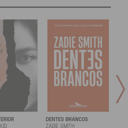
TERIOR
DENTES BRANCOS
UCR
OUD
Zadie Smith
And