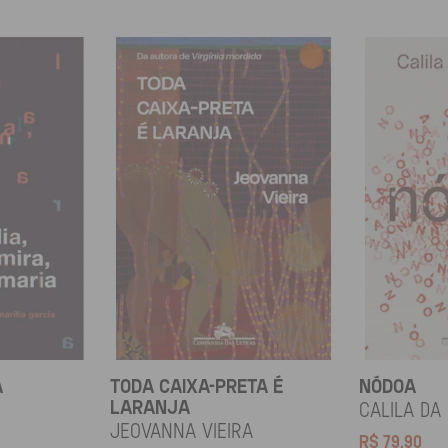
A
TODA CAIXA-PRETA É
NÓDOA
LARANJA
Calila da
Jeovanna Vieira
R$
79,90