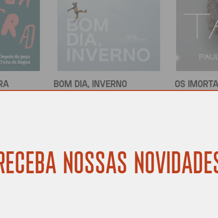
RA
BOM DIA, INVERNO
OS IMORTA
ier
Tamara Klink
Paulliny 
R$
69,90
R$
84,90
COMPRAR
COMPRAR
RECEBA NOSSAS NOVIDADE