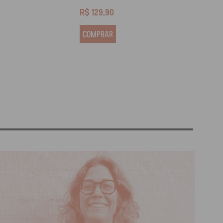
R$
129,90
R$
13
COMPRAR
COM