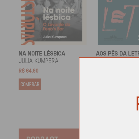
NA NOITE LÉSBICA
AOS PÉS DA LET
Julia Kumpera
Gregorio Duviv
R$
64,90
R$
69,90
COMPRAR
COMPRAR