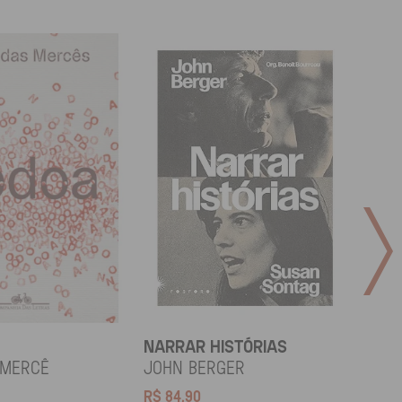
NARRAR HISTÓRIAS
SOCI
 Mercê
John Berger
Didi
R$
84,90
R$
12