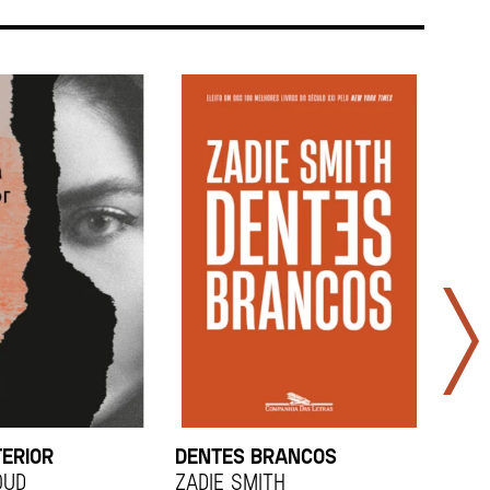
TERIOR
DENTES BRANCOS
UCR
OUD
Zadie Smith
And