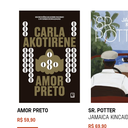
AMOR PRETO
SR. POTTER
Jamaica Kincai
R$
59,90
R$
69,90