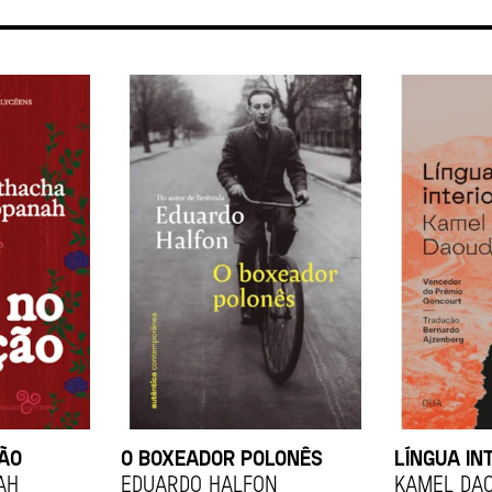
ÇÃO
O BOXEADOR POLONÊS
LÍNGUA IN
ah
EDUARDO HALFON
KAMEL DA