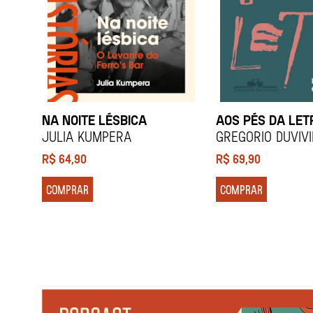
NA NOITE LÉSBICA
AOS PÉS DA LET
Julia Kumpera
Gregorio Duviv
R$
64,90
R$
69,90
COMPRAR
COMPRAR