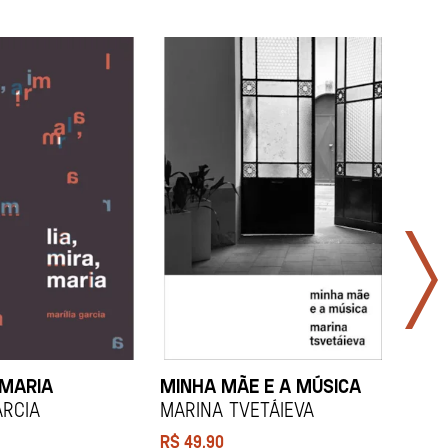
 MARIA
MINHA MÃE E A MÚSICA
TODA
LAR
arcia
Marina Tvetáieva
Jeov
R$
49,90