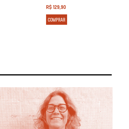
R$
129,90
R$
13
COMPRAR
COM