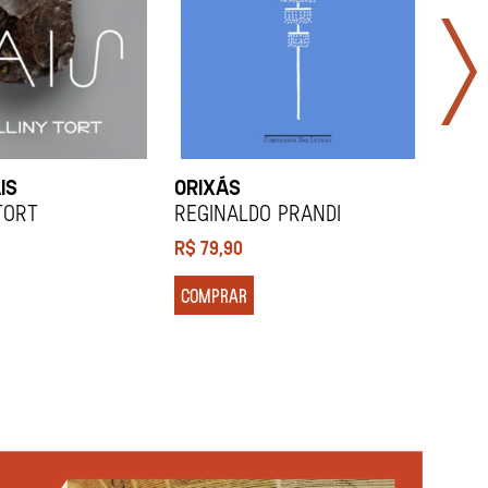
IS
ORIXÁS
ORA
DES
Tort
REGINALDO PRANDI
Soco
R$
79,90
R$
7
COMPRAR
COM