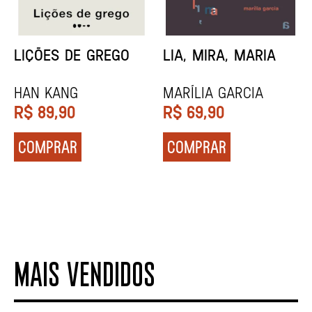
MINHA MÃE E A
TODA CAIXA-PRETA
MÚSICA
É LARANJA
Marina Tvetáieva
Jeovanna Vieira
R$
49,90
R$
89,90
COMPRAR
COMPRAR
MAIS VENDIDOS