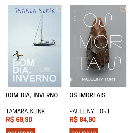
ORIXÁS
ORAÇÃO PARA
DESAPARECER
REGINALDO PRANDI
Socorro Acioli
R$
79,90
R$
74,90