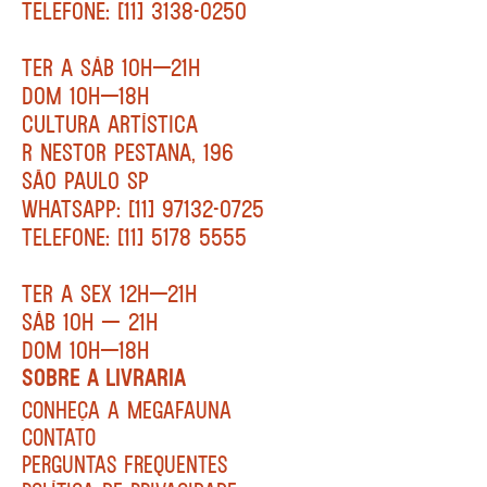
TELEFONE: [11] 3138-0250
TER A SÁB 10H—21H
DOM 10H—18H
CULTURA ARTÍSTICA
R NESTOR PESTANA, 196
SÃO PAULO SP
WHATSAPP: [11] 97132-0725
TELEFONE: [11] 5178 5555
TER A SEX 12H—21H
SÁB 10H — 21H
DOM 10H—18H
SOBRE A LIVRARIA
CONHEÇA A MEGAFAUNA
CONTATO
PERGUNTAS FREQUENTES