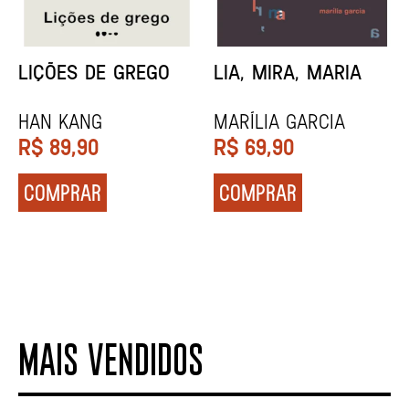
MINHA MÃE E A
TODA CAIXA-PRETA
MÚSICA
É LARANJA
Marina Tvetáieva
Jeovanna Vieira
R$
49,90
R$
89,90
COMPRAR
COMPRAR
MAIS VENDIDOS