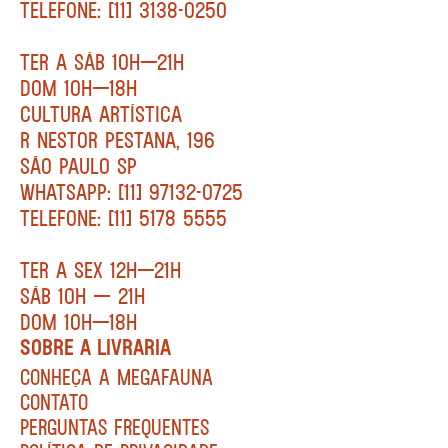
TELEFONE: [11] 3138-0250
TER A SÁB 10H—21H
DOM 10H—18H
CULTURA ARTÍSTICA
R NESTOR PESTANA, 196
SÃO PAULO SP
WHATSAPP: [11] 97132-0725
TELEFONE: [11] 5178 5555
TER A SEX 12H—21H
SÁB 10H — 21H
DOM 10H—18H
SOBRE A LIVRARIA
CONHEÇA A MEGAFAUNA
CONTATO
PERGUNTAS FREQUENTES