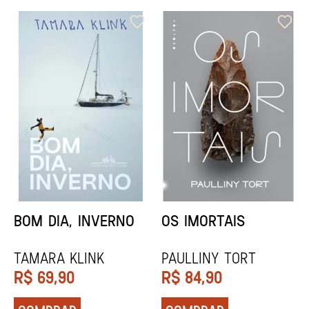
ORIXÁS
ORAÇÃO PARA
DESAPARECER
REGINALDO PRANDI
Socorro Acioli
R$
79,90
R$
74,90