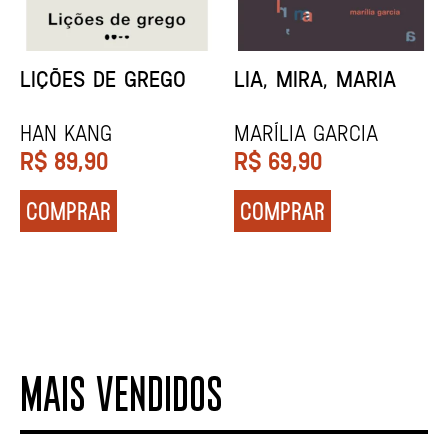
MINHA MÃE E A
TODA CAIXA-PRETA
MÚSICA
É LARANJA
Marina Tvetáieva
Jeovanna Vieira
R$
49,90
R$
89,90
COMPRAR
COMPRAR
MAIS VENDIDOS