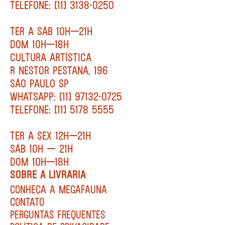
TELEFONE: [11] 3138-0250
TER A SÁB 10H—21H
DOM 10H—18H
CULTURA ARTÍSTICA
R NESTOR PESTANA, 196
SÃO PAULO SP
WHATSAPP: [11] 97132-0725
TELEFONE: [11] 5178 5555
TER A SEX 12H—21H
SÁB 10H — 21H
DOM 10H—18H
SOBRE A LIVRARIA
CONHEÇA A MEGAFAUNA
CONTATO
PERGUNTAS FREQUENTES