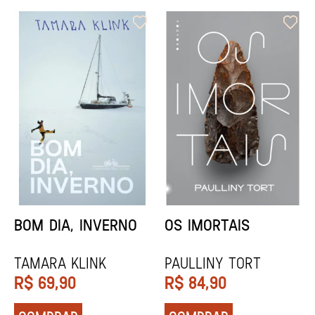
ORIXÁS
ORAÇÃO PARA
DESAPARECER
REGINALDO PRANDI
Socorro Acioli
R$
79,90
R$
74,90