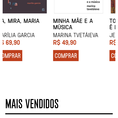
MINHA MÃE E A
TODA CAIXA-PRETA
MÚSICA
É LARANJA
Marina Tvetáieva
Jeovanna Vieira
R$
49,90
R$
89,90
COMPRAR
COMPRAR
MAIS VENDIDOS