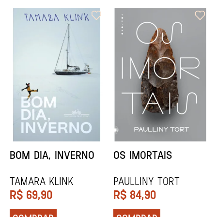
ORIXÁS
ORAÇÃO PARA
DESAPARECER
REGINALDO PRANDI
Socorro Acioli
R$
79,90
R$
74,90