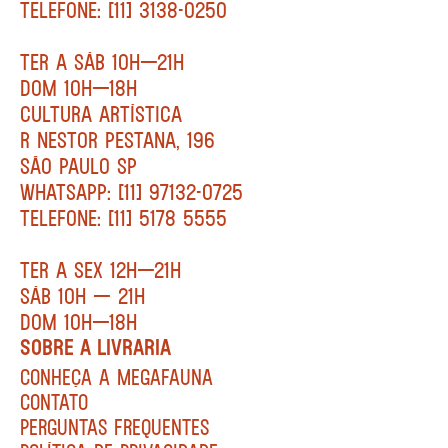
TELEFONE: [11] 3138-0250
TER A SÁB 10H—21H
DOM 10H—18H
CULTURA ARTÍSTICA
R NESTOR PESTANA, 196
SÃO PAULO SP
WHATSAPP: [11] 97132-0725
TELEFONE: [11] 5178 5555
TER A SEX 12H—21H
SÁB 10H — 21H
DOM 10H—18H
SOBRE A LIVRARIA
CONHEÇA A MEGAFAUNA
CONTATO
PERGUNTAS FREQUENTES