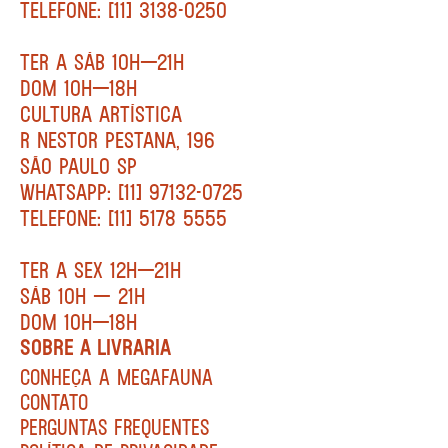
TELEFONE: [11] 3138-0250
TER A SÁB 10H—21H
DOM 10H—18H
CULTURA ARTÍSTICA
R NESTOR PESTANA, 196
SÃO PAULO SP
WHATSAPP: [11] 97132-0725
TELEFONE: [11] 5178 5555
TER A SEX 12H—21H
SÁB 10H — 21H
DOM 10H—18H
SOBRE A LIVRARIA
CONHEÇA A MEGAFAUNA
CONTATO
PERGUNTAS FREQUENTES