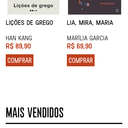
MINHA MÃE E A
TODA CAIXA-PRETA
MÚSICA
É LARANJA
Marina Tvetáieva
Jeovanna Vieira
R$
49,90
R$
89,90
COMPRAR
COMPRAR
MAIS VENDIDOS