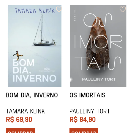
ORIXÁS
ORAÇÃO PARA
DESAPARECER
REGINALDO PRANDI
Socorro Acioli
R$
79,90
R$
74,90